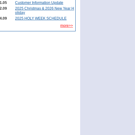
1.05
Customer Information Update
2.09
2025 Christmas & 2026 New Year H
oliday
4.09
2025 HOLY WEEK SCHEDULE
more>>