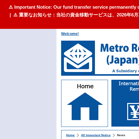
⚠️ Important Notice: Our fund transfer service permanently 
| ⚠️ 重要なお知らせ：当社の資金移動サービスは、2026
Welcome!
Home
All Important Notice
News