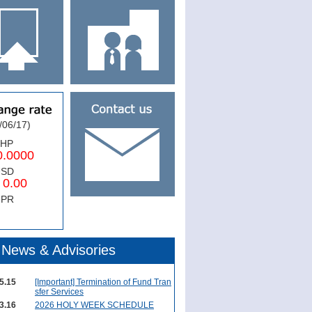
/06/17)
PHP
0000
USD
.00
NPR
News & Advisories
5.15
[Important] Termination of Fund Tran
sfer Services
3.16
2026 HOLY WEEK SCHEDULE