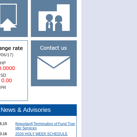
/06/17)
PHP
0000
USD
.00
NPR
News & Advisories
5.15
[Important] Termination of Fund Tran
sfer Services
3.16
2026 HOLY WEEK SCHEDULE