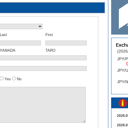
Last
First
YAMADA
TARO
(2026
JPY/
0.
JPY/
0
Yes
No
JPY/
2026.0
2026.0